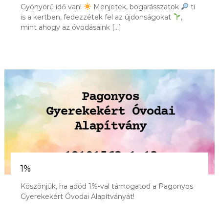
Gyönyörű idő van!
Menjetek, bogarásszatok
ti
is a kertben, fedezzétek fel az újdonságokat
,
mint ahogy az óvodásaink […]
1%
Köszönjük, ha adód 1%-val támogatod a Pagonyos
Gyerekekért Óvodai Alapítványát!