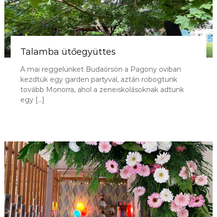
o
d
a
Talamba ütőegyüttes
A mai reggelünket Budaörsön a Pagony oviban
kezdtük egy garden partyval, aztán robogtunk
tovább Monorra, ahol a zeneiskolásoknak adtunk
egy […]