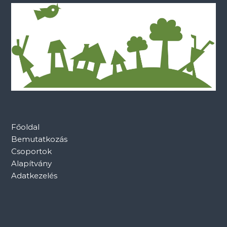
i
ó
Főoldal
Bemutatkozás
Csoportok
Alapítvány
Adatkezelés