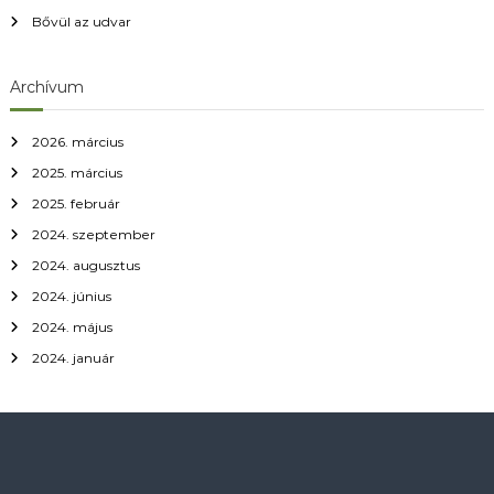
z
Bővül az udvar
é
Archívum
s
n
2026. március
2025. március
a
2025. február
2024. szeptember
v
2024. augusztus
i
2024. június
2024. május
g
2024. január
á
c