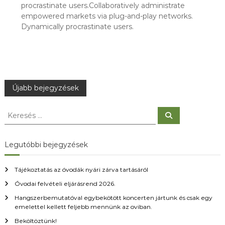
procrastinate users.Collaboratively administrate
empowered markets via plug-and-play networks.
Dynamically procrastinate users.
B
Újabb bejegyzések
e
K
K
e
e
r
j
r
e
s
e
Legutóbbi bejegyzések
é
s
e
s
é
Tájékoztatás az óvodák nyári zárva tartásáról
s
g
Óvodai felvételi eljárásrend 2026.
:
Hangszerbemutatóval egybekötött koncerten jártunk és csak egy
y
emelettel kellett feljebb mennünk az oviban.
Beköltöztünk!