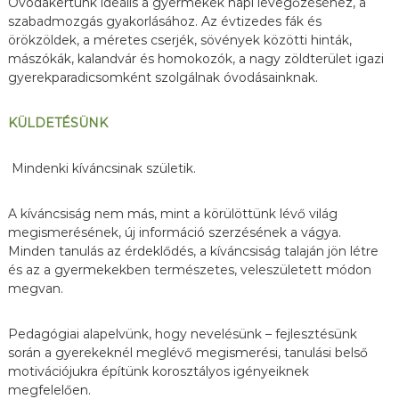
Óvodakertünk ideális a gyermekek napi levegőzéséhez, a
szabadmozgás gyakorlásához. Az évtizedes fák és
örökzöldek, a méretes cserjék, sövények közötti hinták,
mászókák, kalandvár és homokozók, a nagy zöldterület igazi
gyerekparadicsomként szolgálnak óvodásainknak.
KÜLDETÉSÜNK
Mindenki kíváncsinak születik.
A kíváncsiság nem más, mint a körülöttünk lévő világ
megismerésének, új információ szerzésének a vágya.
Minden tanulás az érdeklődés, a kíváncsiság talaján jön létre
és az a gyermekekben természetes, veleszületett módon
megvan.
Pedagógiai alapelvünk, hogy nevelésünk – fejlesztésünk
során a gyerekeknél meglévő megismerési, tanulási belső
motivációjukra építünk korosztályos igényeiknek
megfelelően.