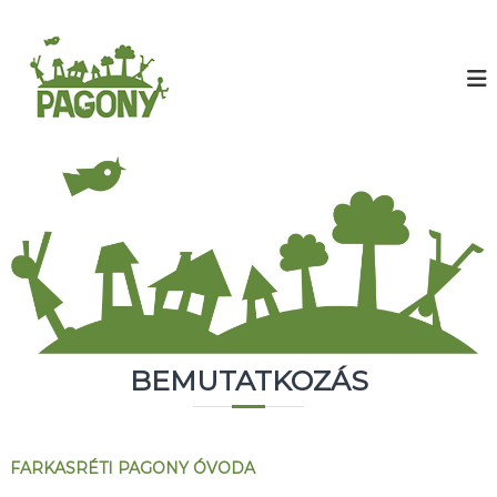
U
g
F
r
a
á
r
s
k
a
a
t
s
a
r
r
t
é
a
t
l
i
o
P
m
a
r
g
a
BEMUTATKOZÁS
o
n
y
Ó
FARKASRÉTI PAGONY ÓVODA
v