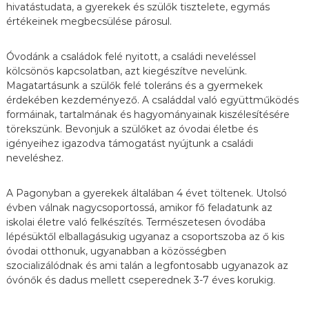
hivatástudata, a gyerekek és szülők tisztelete, egymás
értékeinek megbecsülése párosul.
Óvodánk a családok felé nyitott, a családi neveléssel
kölcsönös kapcsolatban, azt kiegészítve nevelünk.
Magatartásunk a szülők felé toleráns és a gyermekek
érdekében kezdeményező. A családdal való együttműködés
formáinak, tartalmának és hagyományainak kiszélesítésére
törekszünk. Bevonjuk a szülőket az óvodai életbe és
igényeihez igazodva támogatást nyújtunk a családi
neveléshez.
A Pagonyban a gyerekek általában 4 évet töltenek. Utolsó
évben válnak nagycsoportossá, amikor fő feladatunk az
iskolai életre való felkészítés. Természetesen óvodába
lépésüktől elballagásukig ugyanaz a csoportszoba az ő kis
óvodai otthonuk, ugyanabban a közösségben
szocializálódnak és ami talán a legfontosabb ugyanazok az
óvónők és dadus mellett cseperednek 3-7 éves korukig.