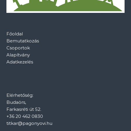
Főoldal
Bemutatkozás
Csoportok
Alapítvány
Adatkezelés
Elérhetőség:
Budaörs,
Farkasréti út 52.
+36 20 462 0830
titkar@pagonyovi.hu