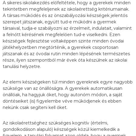
A sikeres iskolakezdés előfeltétele, hogy a gyerekek minden
tekintetben megfeleljenek az iskolaérettség kritériumainak.
A társas működés és az önszabályozási készségek jelentős
szerepet játszanak, együtt tud-e működni a gyermek
társaival, tudja-e szabályozni az érzelmeit, indulatait, valamint
a felnőtt kérésének megfelelően tud-e viselkedni. Ezen
készségek fejlesztése voltaképpen szinte minden óvodai
játékhelyzetben megtörténik, a gyerekek csoportosan
játszanak és az óvodai rutin minden lépésének természetes
része, ilyen szempontból már évek óta készülnek az iskolai
tanulási helyzetre.
Az elemi készségeken túl minden gyereknek egyre nagyobb
szüksége van az önállóságra. A gyerekek automatikusan
önállóak, ha hagyjuk őket, hogy autonóm módon, a saját
döntéseiket (is) figyelembe véve működjenek és ebben
nekünk csak segíteni kell őket.
Az iskolaérettséghez szükséges kognitív (értelmi,
gondolkodáson alapuló) készségek közül kiemelkedik a
figyelem, a tanulási folyamat azon oldala, hogy a gyermek