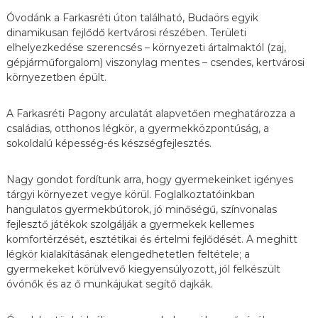
o
Óvodánk a Farkasréti úton található, Budaörs egyik
d
dinamikusan fejlődő kertvárosi részében. Területi
a
elhelyezkedése szerencsés – környezeti ártalmaktól (zaj,
gépjárműforgalom) viszonylag mentes – csendes, kertvárosi
környezetben épült.
A Farkasréti Pagony arculatát alapvetően meghatározza a
családias, otthonos légkör, a gyermekközpontúság, a
sokoldalú képesség-és készségfejlesztés.
Nagy gondot fordítunk arra, hogy gyermekeinket igényes
tárgyi környezet vegye körül. Foglalkoztatóinkban
hangulatos gyermekbútorok, jó minőségű, színvonalas
fejlesztő játékok szolgálják a gyermekek kellemes
komfortérzését, esztétikai és értelmi fejlődését. A meghitt
légkör kialakításának elengedhetetlen feltétele; a
gyermekeket körülvevő kiegyensúlyozott, jól felkészült
óvónők és az ő munkájukat segítő dajkák.