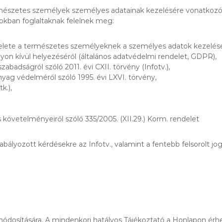
észetes személyek személyes adatainak kezelésére vonatkozó ada
okban foglaltaknak felelnek meg:
elete a természetes személyeknek a személyes adatok kezelése
lyon kívül helyezéséről (általános adatvédelmi rendelet, GDPR),
abadságról szóló 2011. évi CXII. törvény (Infotv.),
anyag védelméről szóló 1995. évi LXVI. törvény,
k.),
s követelményeiről szóló 335/2005. (XII.29.) Korm. rendelet
ályozott kérdésekre az Infotv., valamint a fentebb felsorolt jo
módosítására. A mindenkori hatályos Tájékoztató a Honlapon érhe