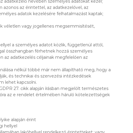
 az adatkezelő nevében személyes adatokat kezel;
azonos az érintettel, az adatkezelővel, az
zemélyes adatok kezelésére felhatalmazást kaptak;
tok véletlen vagy jogellenes megsemmisítését,
yel a személyes adatot közlik, függetlenül attól,
oggal összhangban férhetnek hozzá személyes
en az adatkezelés céljainak megfelelően az
nálása nélkül többé már nem állapítható meg, hogy a
ják, és technikai és szervezési intézkedések
 lehet kapcsolni.
a GDPR 27. cikk alapján írásban megjelölt természetes
ozóra az e rendelet értelmében háruló kötelezettségek
yike alapján érint
i hellyel
államában lakóhellyel rendelkező érintetteket; vagy