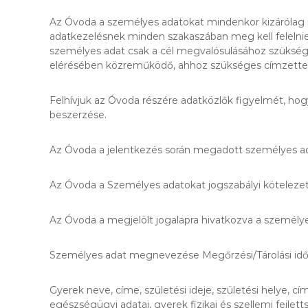
Az Óvoda a személyes adatokat mindenkor kizárólag m
adatkezelésnek minden szakaszában meg kell felelnie 
személyes adat csak a cél megvalósulásához szüksége
elérésében közreműködő, ahhoz szükséges címzettek
Felhívjuk az Óvoda részére adatközlők figyelmét, ho
beszerzése.
Az Óvoda a jelentkezés során megadott személyes ada
Az Óvoda a Személyes adatokat jogszabályi kötelezetts
Az Óvoda a megjelölt jogalapra hivatkozva a személyes
Személyes adat megnevezése Megőrzési/Tárolási id
Gyerek neve, címe, születési ideje, születési helye
egészségügyi adatai, gyerek fizikai és szellemi fejle