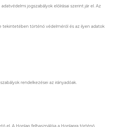
tvédelmi jogszabályok előírásai szerint jár el. Az
 tekintetében történő védelméről és az ilyen adatok
gszabályok rendelkezései az irányadóak.
tő el. A Honlap felhasználója a Honlapra történő