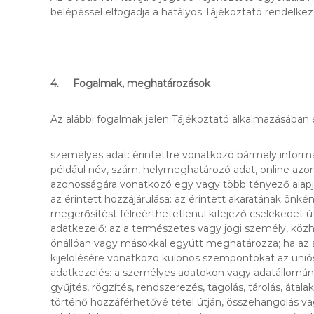
belépéssel elfogadja a hatályos Tájékoztató rendelkez
4. Fogalmak, meghatározások
Az alábbi fogalmak jelen Tájékoztató alkalmazásában 
személyes adat: érintettre vonatkozó bármely inform
például név, szám, helymeghatározó adat, online azonosí
azonosságára vonatkozó egy vagy több tényező alapj
az érintett hozzájárulása: az érintett akaratának önké
megerősítést félreérthetetlenül kifejező cselekedet ú
adatkezelő: az a természetes vagy jogi személy, köz
önállóan vagy másokkal együtt meghatározza; ha az ad
kijelölésére vonatkozó különös szempontokat az uniós
adatkezelés: a személyes adatokon vagy adatállomá
gyűjtés, rögzítés, rendszerezés, tagolás, tárolás, áta
történő hozzáférhetővé tétel útján, összehangolás vag