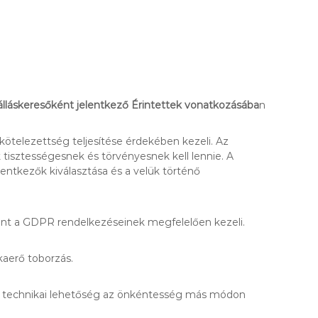
álláskeresőként jelentkező Érintettek vonatkozásába
n
ötelezettség teljesítése érdekében kezeli. Az
tisztességesnek és törvényesnek kell lennie. A
entkezők kiválasztása és a velük történő
mint a GDPR rendelkezéseinek megfelelően kezeli.
kaerő toborzás.
incs technikai lehetőség az önkéntesség más módon