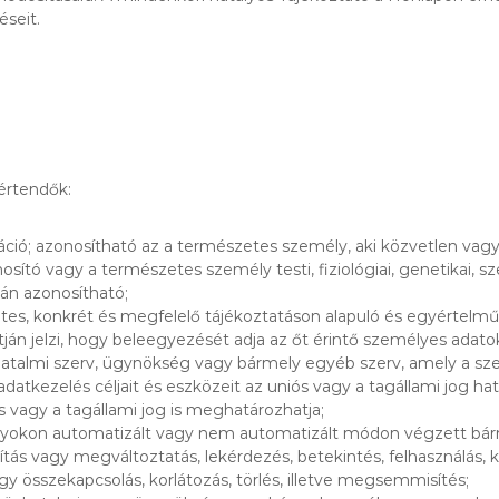
éseit.
értendők:
áció; azonosítható az a természetes személy, aki közvetlen vag
tó vagy a természetes személy testi, fiziológiai, genetikai, szel
án azonosítható;
ntes, konkrét és megfelelő tájékoztatáson alapuló és egyértelmű k
tján jelzi, hogy beleegyezését adja az őt érintő személyes adat
hatalmi szerv, ügynökség vagy bármely egyéb szerv, amely a sze
atkezelés céljait és eszközeit az uniós vagy a tagállami jog h
 vagy a tagállami jog is meghatározhatja;
nyokon automatizált vagy nem automatizált módon végzett bár
lakítás vagy megváltoztatás, lekérdezés, betekintés, felhasználás
y összekapcsolás, korlátozás, törlés, illetve megsemmisítés;