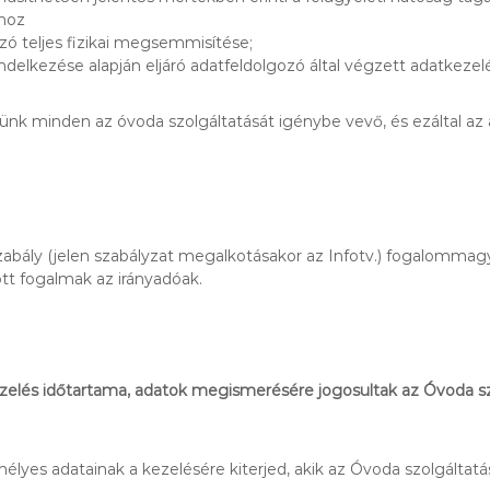
ghoz
ó teljes fizikai megsemmisítése;
delkezése alapján eljáró adatfeldolgozó által végzett adatkeze
ünk minden az óvoda szolgáltatását igénybe vevő, és ezáltal az
bály (jelen szabályzat megalkotásakor az Infotv.) fogalommagya
ott fogalmak az irányadóak.
ezelés időtartama, adatok megismerésére jogosultak az Óvoda sz
lyes adatainak a kezelésére kiterjed, akik az Óvoda szolgáltatás