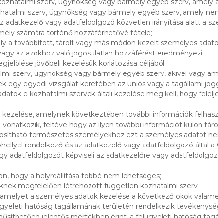
 közhatalmi szerv, ügynökség vagy bármely egyéb szerv, amely
zhatalmi szerv, ügynökség vagy bármely egyéb szerv, amely nem 
az adatkezelő vagy adatfeldolgozó közvetlen irányítása alatt a s
mély számára történő hozzáférhetővé tétele;
mely a továbbított, tárolt vagy más módon kezelt személyes ada
 vagy az azokhoz való jogosulatlan hozzáférést eredményezi;
jelölése jövőbeli kezelésük korlátozása céljából;
lmi szerv, ügynökség vagy bármely egyéb szerv, akivel vagy amell
ek egy egyedi vizsgálat keretében az uniós vagy a tagállami j
atok e közhatalmi szervek általi kezelése meg kell, hogy felelj
 kezelése, amelynek következtében további információk felhasz
natkozik, feltéve hogy az ilyen további információt külön tárol
nosítható természetes személyekhez ezt a személyes adatot nem
kóhellyel rendelkező és az adatkezelő vagy adatfeldolgozó által 
vagy adatfeldolgozót képviseli az adatkezelőre vagy adatfeldolg
on, hogy a helyreállítása többé nem lehetséges;
ikknek megfelelően létrehozott független közhatalmi szerv
g, amelyet a személyes adatok kezelése a következő okok valamel
ügyeleti hatóság tagállamának területén rendelkezik tevékenység
nűsíthetően jelentős mértékben érinti a felügyeleti hatóság tag