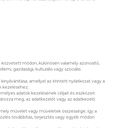
y közvetett módon, különösen valamely azonosító,
lemi, gazdasági, kulturális vagy szociális
inyilvánítása, amellyel az érintett nyilatkozat vagy a
ok kezeléséhez;
mélyes adatok kezelésének céljait és eszközeit
atározza meg, az adatkezelőt vagy az adatkezelő
mely művelet vagy műveletek összessége, így a
, közlés továbbítás, terjesztés vagy egyéb módon