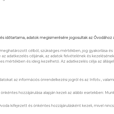
elés időtartama, adatok megismerésére jogosultak az Óvodához 
eghatározott célból, szükséges mértékben, jog gyakorlása és k
az adatkezelés céljának, az adatok felvételének és kezelésének 
 mértékben és ideig kezelhető. Az adatkezelés célja az állásjel
tokat az információs önrendelkezési jogról és az Infotv., vala
 önkéntes hozzájárulása alapján kezeli az alábbi esetekben: Mun
 Óvoda kifejezett és önkéntes hozzájárulásként kezeli, mivel n