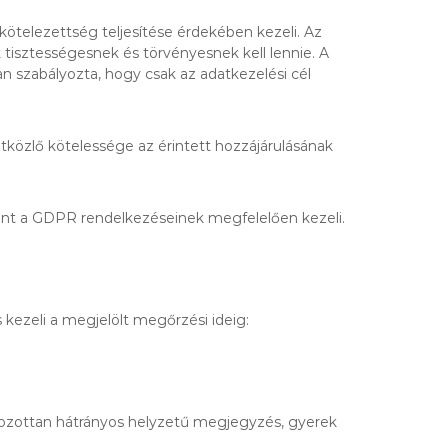
ötelezettség teljesítése érdekében kezeli. Az
tisztességesnek és törvényesnek kell lennie. A
 szabályozta, hogy csak az adatkezelési cél
közlő kötelessége az érintett hozzájárulásának
mint a GDPR rendelkezéseinek megfelelően kezeli.
 kezeli a megjelölt megőrzési ideig:
lmozottan hátrányos helyzetű megjegyzés, gyerek