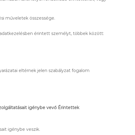
lési műveletek összessége.
 adatkezelésben érintett személyt, többek között:
rázatai eltérnek jelen szabályzat fogalom
olgáltatásait igénybe vevő Érintettek
ait igénybe veszik.