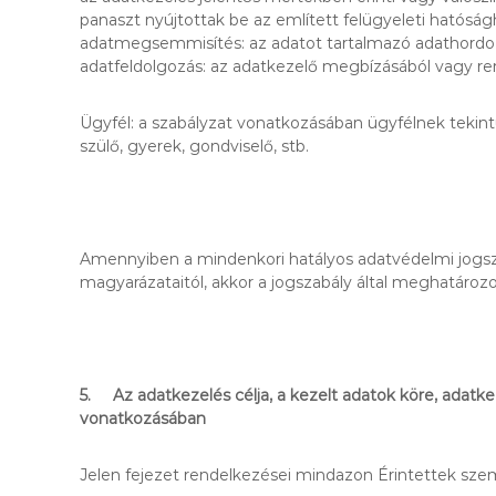
panaszt nyújtottak be az említett felügyeleti hatósá
adatmegsemmisítés: az adatot tartalmazó adathordoz
adatfeldolgozás: az adatkezelő megbízásából vagy ren
Ügyfél: a szabályzat vonatkozásában ügyfélnek tekint
szülő, gyerek, gondviselő, stb.
Amennyiben a mindenkori hatályos adatvédelmi jogsza
magyarázataitól, akkor a jogszabály által meghatároz
5. Az adatkezelés célja, a kezelt adatok köre, adatk
vonatkozásában
Jelen fejezet rendelkezései mindazon Érintettek szemé