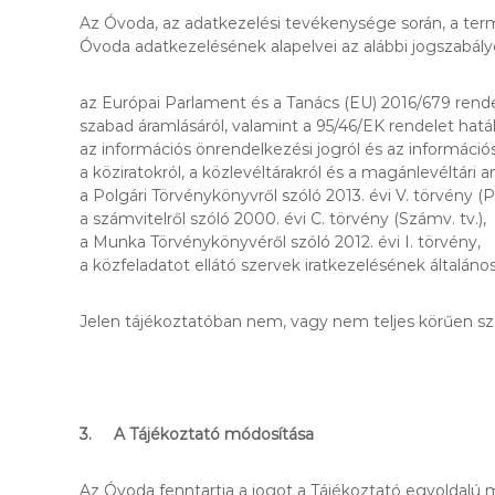
Az Óvoda, az adatkezelési tevékenysége során, a term
Óvoda adatkezelésének alapelvei az alábbi jogszabály
az Európai Parlament és a Tanács (EU) 2016/679 rend
szabad áramlásáról, valamint a 95/46/EK rendelet hatá
az információs önrendelkezési jogról és az információsz
a köziratokról, a közlevéltárakról és a magánlevéltári 
a Polgári Törvénykönyvről szóló 2013. évi V. törvény (Pt
a számvitelről szóló 2000. évi C. törvény (Számv. tv.),
a Munka Törvénykönyvéről szóló 2012. évi I. törvény,
a közfeladatot ellátó szervek iratkezelésének általáno
Jelen tájékoztatóban nem, vagy nem teljes körűen szab
3. A Tájékoztató módosítása
Az Óvoda fenntartja a jogot a Tájékoztató egyoldalú 