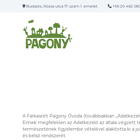
U
Budaörs, Rózsa utca 17. szám 1. emelet.
+36 20 462 08
g
F
r
a
á
s
r
a
k
t
a
a
s
r
r
t
é
a
t
l
o
i
m
P
r
a
a
g
o
A Farkasréti Pagony Óvoda (továbbiakban „Adatkezelő”
n
Ennek megfelelően az Adatkezelő az általa végzett te
y
természetének figyelembe vételével alakította ki a jo
Ó
és belső rendszerét.