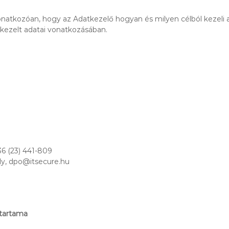
a vonatkozóan, hogy az Adatkezelő hogyan és milyen célból kezeli
l kezelt adatai vonatkozásában.
36 (23) 441-809
ely, dpo@itsecure.hu
őtartama