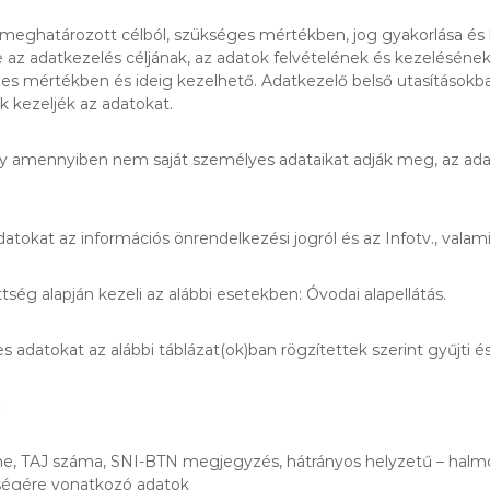
eghatározott célból, szükséges mértékben, jog gyakorlása és k
az adatkezelés céljának, az adatok felvételének és kezelésének 
s mértékben és ideig kezelhető. Adatkezelő belső utasításokban
 kezeljék az adatokat.
gy amennyiben nem saját személyes adataikat adják meg, az adat
tokat az információs önrendelkezési jogról és az Infotv., vala
ég alapján kezeli az alábbi esetekben: Óvodai alapellátás.
 adatokat az alábbi táblázat(ok)ban rögzítettek szerint gyűjti és
ő
, címe, TAJ száma, SNI-BTN megjegyzés, hátrányos helyzetű – ha
ttségére vonatkozó adatok