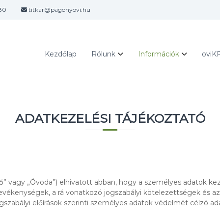
30
titkar@pagonyovi.hu
Kezdőlap
Rólunk
Információk
oviK
ADATKEZELÉSI TÁJÉKOZTATÓ
 vagy „Óvoda”) elhivatott abban, hogy a személyes adatok kezel
vékenységek, a rá vonatkozó jogszabályi kötelezettségek és az ü
gszabályi előírások szerinti személyes adatok védelmét célzó adat