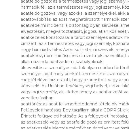
adatfeldolgozó: az a természetes vagy jogi személy,
harmadik fél: az a természetes vagy jogi személy, kö
adatfeldolgozóval vagy azokkal a személyekkel, akik 
adattovábbítás: az adat meghatározott harmadik sze
adatvédelmi incidens: a biztonság olyan sérülése, a
elvesztését, megváltoztatását, jogosulatlan közlését
adatkezelés korlátozása: a tárolt személyes adatok meg
címzett: az a természetes vagy jogi személy, közhata
hogy harmadik fél-e. Azon közhatalmi szervek, amely
adatokhoz, nem minősülnek címzettnek; az említett ad
alkalmazandó adatvédelmi szabályoknak;
álnevesítés: a személyes adatok olyan módon történő
személyes adat mely konkrét természetes személyre vo
megtételével biztosított, hogy azonosított vagy azo
képviselő: Az Unióban tevékenységi hellyel, illetve la
vagy jogi személy, aki, illetve amely az adatkezelőt 
vonatkozásában
adattörlés: az adat felismerhetetlenné tétele oly mód
Felügyeleti hatóság: Egy tagállam által a GDPR 51. c
Érintett felügyeleti hatóság: Az a felügyeleti hatósá
az adatkezelő vagy az adatfeldolgozó az említett fel
az adatkezelés jelentős mértékben érinti vagy valószí