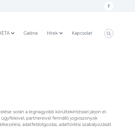
f
a
c
RÉTA
Galéria
Hírek
Kapcsolat
e
b
o
o
k
ése során a legnagyobb körültekintéssel járjon el.
gyfeleivel, partnereivel fennálló jogviszonyok
kezelési, adatfeldolgozási, adattörlési szabályozását