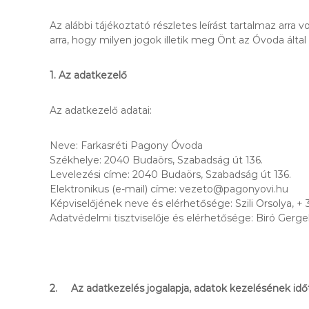
v
o
Az alábbi tájékoztató részletes leírást tartalmaz arr
d
arra, hogy milyen jogok illetik meg Önt az Óvoda álta
a
1. Az adatkezelő
Az adatkezelő adatai:
Neve: Farkasréti Pagony Óvoda
Székhelye: 2040 Budaörs, Szabadság út 136.
Levelezési címe: 2040 Budaörs, Szabadság út 136.
Elektronikus (e-mail) címe: vezeto@pagonyovi.hu
Képviselőjének neve és elérhetősége: Szili Orsolya, + 
Adatvédelmi tisztviselője és elérhetősége: Biró Gerg
2. Az adatkezelés jogalapja, adatok kezelésének id