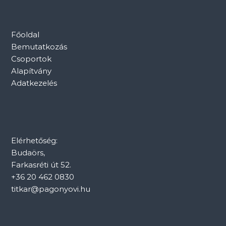
Főoldal
Bemutatkozás
Csoportok
Alapítvány
Adatkezelés
Elérhetőség:
Budaörs,
Farkasréti út 52.
+36 20 462 0830
titkar@pagonyovi.hu