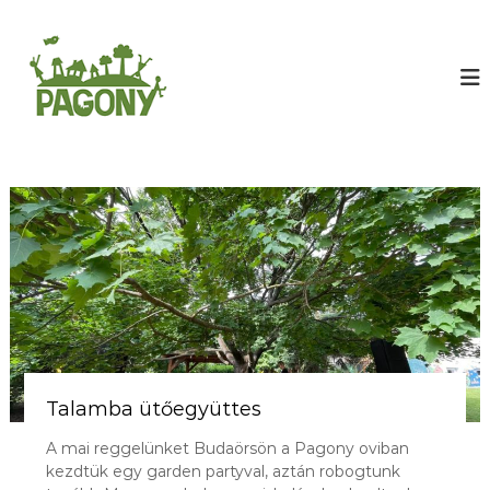
U
g
F
r
a
á
r
s
k
a
a
t
s
a
r
r
t
é
a
t
l
i
o
P
m
a
r
g
a
o
n
Talamba ütőegyüttes
y
A mai reggelünket Budaörsön a Pagony oviban
Ó
kezdtük egy garden partyval, aztán robogtunk
v