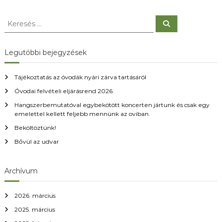
K
K
e
e
r
r
e
s
e
Legutóbbi bejegyzések
é
s
s
é
Tájékoztatás az óvodák nyári zárva tartásáról
s
Óvodai felvételi eljárásrend 2026.
:
Hangszerbemutatóval egybekötött koncerten jártunk és csak egy
emelettel kellett feljebb mennünk az oviban.
Beköltöztünk!
Bővül az udvar
Archívum
2026. március
2025. március