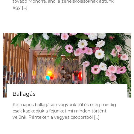
tovább Monorra, ahol a zeneiskolásoknak adtunk
o
egy […]
d
a
Ballagás
Két napos ballagáson vagyunk túl és még mindig
csak kapkodjuk a fejünket mi minden történt
velünk. Pénteken a vegyes csoportból […]